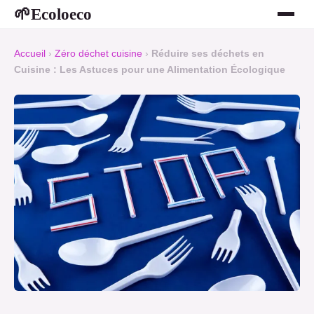
Ecoloeco
🌱
Accueil
›
Zéro déchet cuisine
›
Réduire ses déchets en
Cuisine : Les Astuces pour une Alimentation Écologique