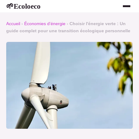
Ecoloeco
🌱
Accueil
›
Économies d'énergie
›
Choisir l'énergie verte : Un
guide complet pour une transition écologique personnelle