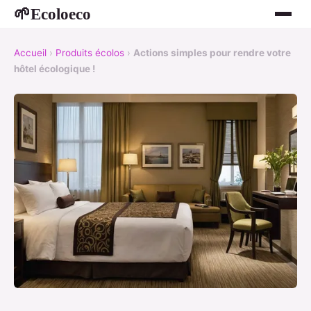
Ecoloeco
🌱
Accueil
›
Produits écolos
›
Actions simples pour rendre votre
hôtel écologique !